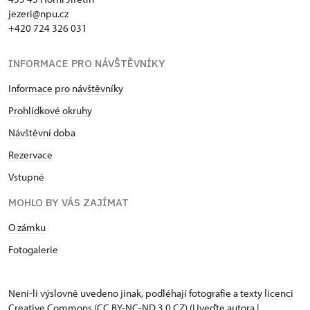
jezeri@npu.cz
+420 724 326 031
INFORMACE PRO NÁVŠTĚVNÍKY
Informace pro návštěvníky
Prohlídkové okruhy
Návštěvní doba
Rezervace
Vstupné
MOHLO BY VÁS ZAJÍMAT
O zámku
Fotogalerie
Není-li výslovně uvedeno jinak, podléhají fotografie a texty
licenci
Creative Commons
(CC BY-NC-ND 3.0 CZ) (Uveďte autora |