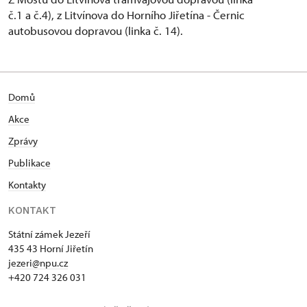
č.1 a č.4), z Litvínova do Horního Jiřetína - Černic
autobusovou dopravou (linka č. 14).
Domů
Akce
Zprávy
Publikace
Kontakty
KONTAKT
Státní zámek Jezeří
435 43 Horní Jiřetín
jezeri@npu.cz
+420 724 326 031