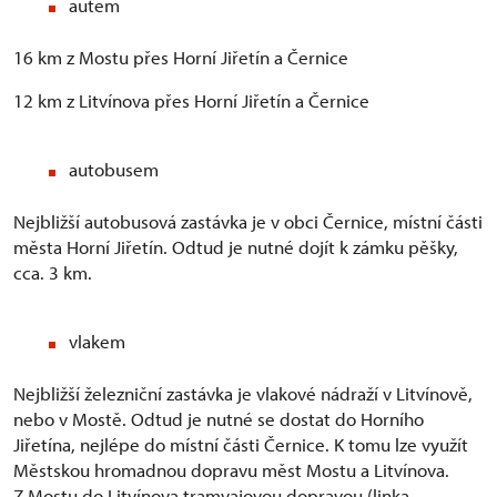
autem
16 km z Mostu přes Horní Jiřetín a Černice
12 km z Litvínova přes Horní Jiřetín a Černice
autobusem
Nejbližší autobusová zastávka je v obci Černice, místní části
města Horní Jiřetín. Odtud je nutné dojít k zámku pěšky,
cca. 3 km.
vlakem
Nejbližší železniční zastávka je vlakové nádraží v Litvínově,
nebo v Mostě. Odtud je nutné se dostat do Horního
Jiřetína, nejlépe do místní části Černice. K tomu lze využít
Městskou hromadnou dopravu měst Mostu a Litvínova.
Z Mostu do Litvínova tramvajovou dopravou (linka