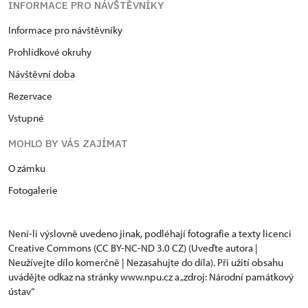
INFORMACE PRO NÁVŠTĚVNÍKY
Informace pro návštěvníky
Prohlídkové okruhy
Návštěvní doba
Rezervace
Vstupné
MOHLO BY VÁS ZAJÍMAT
O zámku
Fotogalerie
Není-li výslovně uvedeno jinak, podléhají fotografie a texty
licenci
Creative Commons
(CC BY-NC-ND 3.0 CZ) (Uveďte autora |
Neužívejte dílo komerčně | Nezasahujte do díla). Při užití obsahu
uvádějte odkaz na stránky www.npu.cz a „zdroj: Národní památkový
ústav“