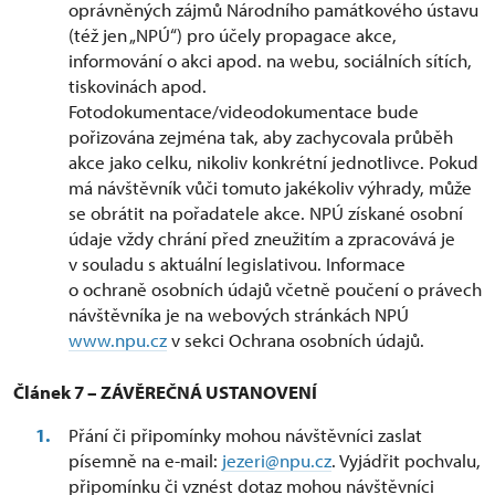
oprávněných zájmů Národního památkového ústavu
(též jen „NPÚ“) pro účely propagace akce,
informování o akci apod. na webu, sociálních sítích,
tiskovinách apod.
Fotodokumentace/videodokumentace bude
pořizována zejména tak, aby zachycovala průběh
akce jako celku, nikoliv konkrétní jednotlivce. Pokud
má návštěvník vůči tomuto jakékoliv výhrady, může
se obrátit na pořadatele akce. NPÚ získané osobní
údaje vždy chrání před zneužitím a zpracovává je
v souladu s aktuální legislativou. Informace
o ochraně osobních údajů včetně poučení o právech
návštěvníka je na webových stránkách NPÚ
www.npu.cz
v sekci Ochrana osobních údajů.
Článek 7 – ZÁVĚREČNÁ USTANOVENÍ
Přání či připomínky mohou návštěvníci zaslat
písemně na e-mail:
jezeri@npu.cz
. Vyjádřit pochvalu,
připomínku či vznést dotaz mohou návštěvníci