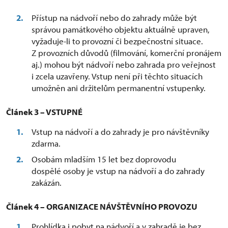
Přístup na nádvoří nebo do zahrady může být
správou památkového objektu aktuálně upraven,
vyžaduje-li to provozní či bezpečnostní situace.
Z provozních důvodů (filmování, komerční pronájem
aj.) mohou být nádvoří nebo zahrada pro veřejnost
i zcela uzavřeny. Vstup není při těchto situacích
umožněn ani držitelům permanentní vstupenky.
Článek 3 – VSTUPNÉ
Vstup na nádvoří a do zahrady je pro návštěvníky
zdarma.
Osobám mladším 15 let bez doprovodu
dospělé osoby je vstup na nádvoří a do zahrady
zakázán.
Článek 4 – ORGANIZACE NÁVŠTĚVNÍHO PROVOZU
Prohlídka i pobyt na nádvoří a v zahradě je bez