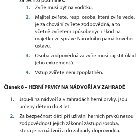
Zvíře musí být na vodítku.
Majitel zvířete, resp. osoba, která zvíře vede,
je za chování zvířete zodpovědná, a to
včetně zvířetem způsobených škod na
majetku ve správě Národního památkového
ústavu.
Osoba zodpovědná za zvíře musí zajistit úklid
jeho exkrementů.
Vstup zvířete není zpoplatněn.
Článek 8 – HERNÍ PRVKY NA NÁDVOŘÍ A V ZAHRADĚ
Jsou-li na nádvoří a v zahradách herní prvky, jsou
určeny dětem do 8 let.
Za bezpečnost dětí při užívání herních prvků nesou
zodpovědnost jejich zákonní zástupci/osoba,
která je na nádvoří a do zahrady doprovodila.