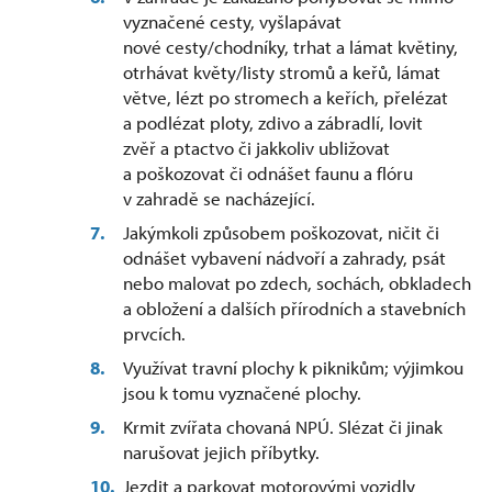
vyznačené cesty, vyšlapávat
nové cesty/chodníky, trhat a lámat květiny,
otrhávat květy/listy stromů a keřů, lámat
větve, lézt po stromech a keřích, přelézat
a podlézat ploty, zdivo a zábradlí, lovit
zvěř a ptactvo či jakkoliv ubližovat
a poškozovat či odnášet faunu a flóru
v zahradě se nacházející.
Jakýmkoli způsobem poškozovat, ničit či
odnášet vybavení nádvoří a zahrady, psát
nebo malovat po zdech, sochách, obkladech
a obložení a dalších přírodních a stavebních
prvcích.
Využívat travní plochy k piknikům; výjimkou
jsou k tomu vyznačené plochy.
Krmit zvířata chovaná NPÚ. Slézat či jinak
narušovat jejich příbytky.
Jezdit a parkovat motorovými vozidly