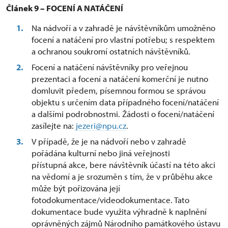
Článek 9 – FOCENÍ A NATÁČENÍ
Na nádvoří a v zahradě je návštěvníkům umožněno
focení a natáčení pro vlastní potřebu; s respektem
a ochranou soukromí ostatních návštěvníků.
Focení a natáčení návštěvníky pro veřejnou
prezentaci a focení a natáčení komerční je nutno
domluvit předem, písemnou formou se správou
objektu s určením data případného focení/natáčení
a dalšími podrobnostmi. Žádosti o focení/natáčení
zasílejte na:
jezeri@npu.cz
.
V případě, že je na nádvoří nebo v zahradě
pořádána kulturní nebo jiná veřejnosti
přístupná akce, bere návštěvník účastí na této akci
na vědomí a je srozuměn s tím, že v průběhu akce
může být pořizována její
fotodokumentace/videodokumentace. Tato
dokumentace bude využita výhradně k naplnění
oprávněných zájmů Národního památkového ústavu