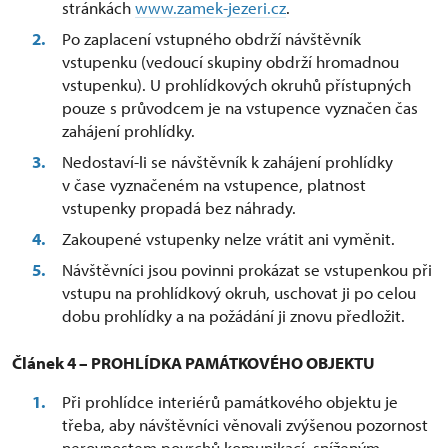
stránkách
www.zamek-jezeri.cz
.
Po zaplacení vstupného obdrží návštěvník
vstupenku (vedoucí skupiny obdrží hromadnou
vstupenku). U prohlídkových okruhů přístupných
pouze s průvodcem je na vstupence vyznačen čas
zahájení prohlídky.
Nedostaví-li se návštěvník k zahájení prohlídky
v čase vyznačeném na vstupence, platnost
vstupenky propadá bez náhrady.
Zakoupené vstupenky nelze vrátit ani vyměnit.
Návštěvníci jsou povinni prokázat se vstupenkou při
vstupu na prohlídkový okruh, uschovat ji po celou
dobu prohlídky a na požádání ji znovu předložit.
Článek 4 – PROHLÍDKA PAMÁTKOVÉHO OBJEKTU
Při prohlídce interiérů památkového objektu je
třeba, aby návštěvníci věnovali zvýšenou pozornost
nerovnostem povrchů komunikací, sníženým