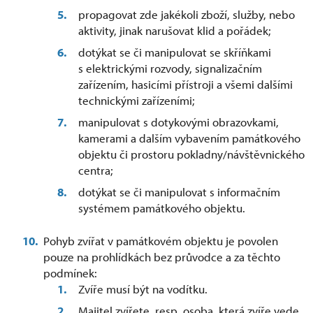
propagovat zde jakékoli zboží, služby, nebo
aktivity, jinak narušovat klid a pořádek;
dotýkat se či manipulovat se skříňkami
s elektrickými rozvody, signalizačním
zařízením, hasicími přístroji a všemi dalšími
technickými zařízeními;
manipulovat s dotykovými obrazovkami,
kamerami a dalším vybavením památkového
objektu či prostoru pokladny/návštěvnického
centra;
dotýkat se či manipulovat s informačním
systémem památkového objektu.
Pohyb zvířat v památkovém objektu je povolen
pouze na prohlídkách bez průvodce a za těchto
podmínek:
Zvíře musí být na vodítku.
Majitel zvířete, resp. osoba, která zvíře vede,