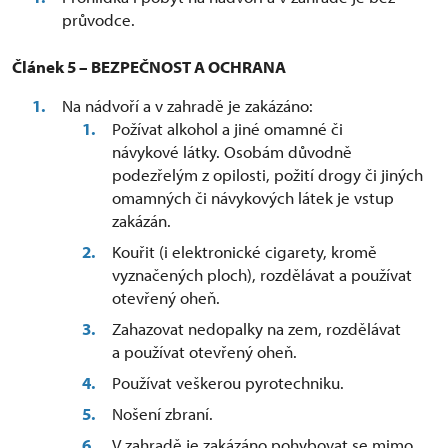
průvodce.
Článek 5 – BEZPEČNOST A OCHRANA
Na nádvoří a v zahradě je zakázáno:
Požívat alkohol a jiné omamné či
návykové látky. Osobám důvodně
podezřelým z opilosti, požití drogy či jiných
omamných či návykových látek je vstup
zakázán.
Kouřit (i elektronické cigarety, kromě
vyznačených ploch), rozdělávat a používat
otevřený oheň.
Zahazovat nedopalky na zem, rozdělávat
a používat otevřený oheň.
Používat veškerou pyrotechniku.
Nošení zbraní.
V zahradě je zakázáno pohybovat se mimo