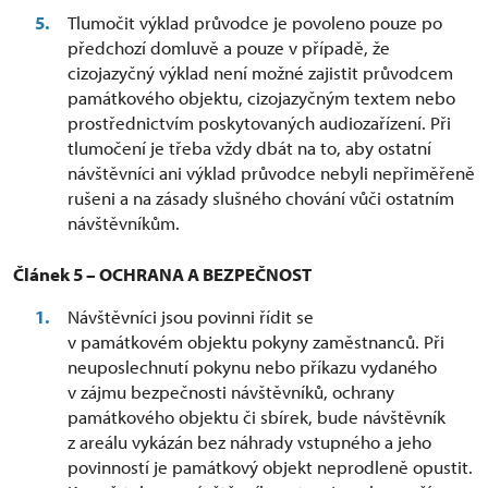
Tlumočit výklad průvodce je povoleno pouze po
předchozí domluvě a pouze v případě, že
cizojazyčný výklad není možné zajistit průvodcem
památkového objektu, cizojazyčným textem nebo
prostřednictvím poskytovaných audiozařízení. Při
tlumočení je třeba vždy dbát na to, aby ostatní
návštěvníci ani výklad průvodce nebyli nepřiměřeně
rušeni a na zásady slušného chování vůči ostatním
návštěvníkům.
Článek 5 – OCHRANA A BEZPEČNOST
Návštěvníci jsou povinni řídit se
v památkovém objektu pokyny zaměstnanců. Při
neuposlechnutí pokynu nebo příkazu vydaného
v zájmu bezpečnosti návštěvníků, ochrany
památkového objektu či sbírek, bude návštěvník
z areálu vykázán bez náhrady vstupného a jeho
povinností je památkový objekt neprodleně opustit.