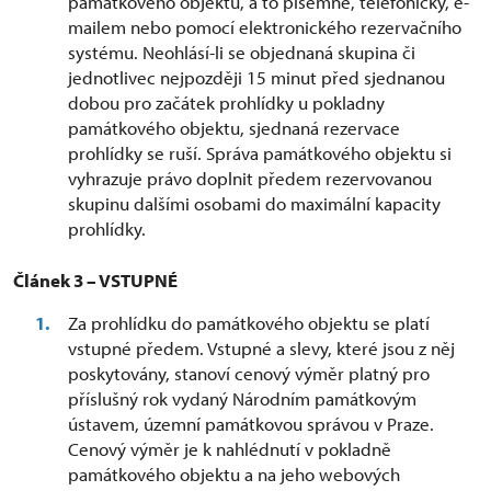
památkového objektu, a to písemně, telefonicky, e-
mailem nebo pomocí elektronického rezervačního
systému. Neohlásí-li se objednaná skupina či
jednotlivec nejpozději 15 minut před sjednanou
dobou pro začátek prohlídky u pokladny
památkového objektu, sjednaná rezervace
prohlídky se ruší. Správa památkového objektu si
vyhrazuje právo doplnit předem rezervovanou
skupinu dalšími osobami do maximální kapacity
prohlídky.
Článek 3 – VSTUPNÉ
Za prohlídku do památkového objektu se platí
vstupné předem. Vstupné a slevy, které jsou z něj
poskytovány, stanoví cenový výměr platný pro
příslušný rok vydaný Národním památkovým
ústavem, územní památkovou správou v Praze.
Cenový výměr je k nahlédnutí v pokladně
památkového objektu a na jeho webových