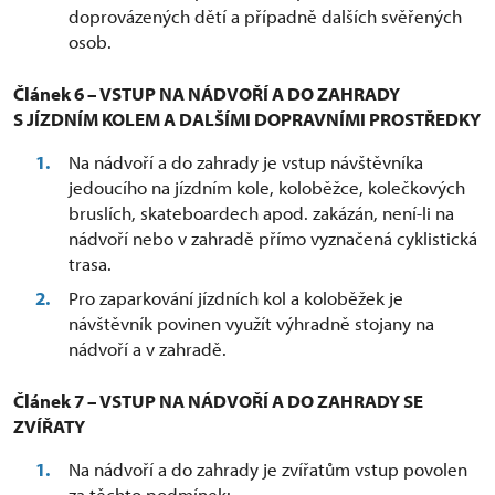
doprovázených dětí a případně dalších svěřených
osob.
Článek 6 – VSTUP NA NÁDVOŘÍ A DO ZAHRADY
S JÍZDNÍM KOLEM A DALŠÍMI DOPRAVNÍMI PROSTŘEDKY
Na nádvoří a do zahrady je vstup návštěvníka
jedoucího na jízdním kole, koloběžce, kolečkových
bruslích, skateboardech apod. zakázán, není-li na
nádvoří nebo v zahradě přímo vyznačená cyklistická
trasa.
Pro zaparkování jízdních kol a koloběžek je
návštěvník povinen využít výhradně stojany na
nádvoří a v zahradě.
Článek 7 – VSTUP NA NÁDVOŘÍ A DO ZAHRADY SE
ZVÍŘATY
Na nádvoří a do zahrady je zvířatům vstup povolen
za těchto podmínek: