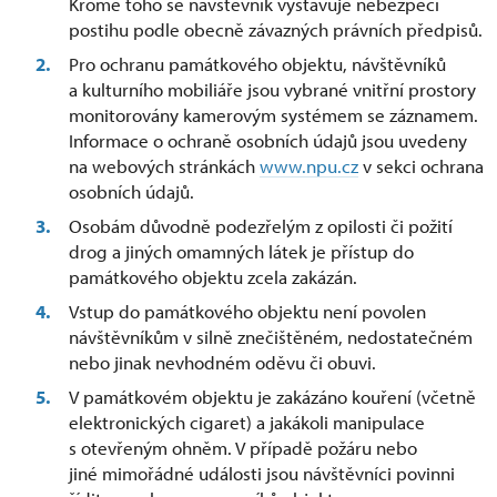
Kromě toho se návštěvník vystavuje nebezpečí
postihu podle obecně závazných právních předpisů.
Pro ochranu památkového objektu, návštěvníků
a kulturního mobiliáře jsou vybrané vnitřní prostory
monitorovány kamerovým systémem se záznamem.
Informace o ochraně osobních údajů jsou uvedeny
na webových stránkách
www.npu.cz
v sekci ochrana
osobních údajů.
Osobám důvodně podezřelým z opilosti či požití
drog a jiných omamných látek je přístup do
památkového objektu zcela zakázán.
Vstup do památkového objektu není povolen
návštěvníkům v silně znečištěném, nedostatečném
nebo jinak nevhodném oděvu či obuvi.
V památkovém objektu je zakázáno kouření (včetně
elektronických cigaret) a jakákoli manipulace
s otevřeným ohněm. V případě požáru nebo
jiné mimořádné události jsou návštěvníci povinni