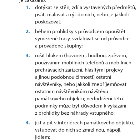
dotýkat se stěn, zdí a vystavených předmětů,
psát, malovat a rýt do nich, nebo je jakkoli
poškozovat;
během prohlídky s průvodcem opouštět
vymezené trasy, vzdalovat se od průvodce
a prováděné skupiny;
rušit hlukem (hovorem, hudbou, zpěvem,
používáním mobilních telefonů a mobilních
přehrávacích zařízení, hlasitými projevy
a jinou podobnou činností) ostatní
návštěvníky, nebo jakkoli znepříjemňovat
ostatním návštěvníkům návštěvu
památkového objektu; nedodržení této
podmínky může být důvodem k vykázání
z prohlídky bez náhrady vstupného;
jíst a pít v interiérech památkového objektu,
vstupovat do nich se zmrzlinou, nápoji,
jídlem;