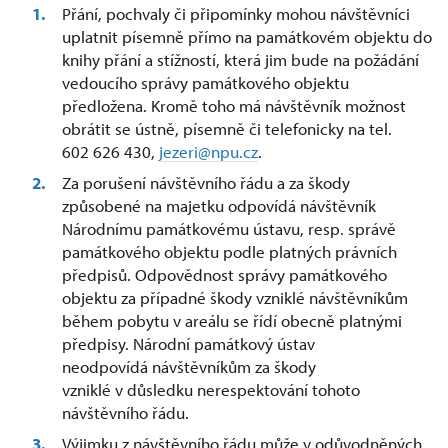
Přání, pochvaly či připomínky mohou návštěvníci
uplatnit písemně přímo na památkovém objektu do
knihy přání a stížností, která jim bude na požádání
vedoucího správy památkového objektu
předložena. Kromě toho má návštěvník možnost
obrátit se ústně, písemně či telefonicky na tel.
602 626 430,
jezeri@npu.cz
.
Za porušení návštěvního řádu a za škody
způsobené na majetku odpovídá návštěvník
Národnímu památkovému ústavu, resp. správě
památkového objektu podle platných právních
předpisů. Odpovědnost správy památkového
objektu za případné škody vzniklé návštěvníkům
během pobytu v areálu se řídí obecně platnými
předpisy. Národní památkový ústav
neodpovídá návštěvníkům za škody
vzniklé v důsledku nerespektování tohoto
návštěvního řádu.
Výjimku z návštěvního řádu může v odůvodněných