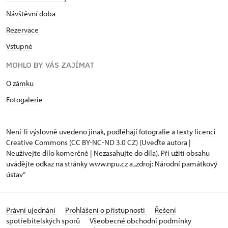
Návštěvní doba
Rezervace
Vstupné
MOHLO BY VÁS ZAJÍMAT
O zámku
Fotogalerie
Není-li výslovně uvedeno jinak, podléhají fotografie a texty
licenci
Creative Commons
(CC BY-NC-ND 3.0 CZ) (Uveďte autora |
Neužívejte dílo komerčně | Nezasahujte do díla). Při užití obsahu
uvádějte odkaz na stránky www.npu.cz a „zdroj: Národní památkový
ústav“
Právní ujednání
Prohlášení o přístupnosti
Řešení
spotřebitelských sporů
Všeobecné obchodní podmínky