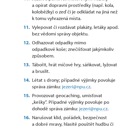
a opírat dopravní prostředky (např. kola,
koloběžky) o zeď či je odkládat na jiná než
k tomu vyhrazená místa.
Vylepovat či rozdávat plakáty, letáky apod.
bez vědomí správy objektu.
Odhazovat odpadky mimo
odpadkové koše; znečišťovat jakýmkoliv
způsobem.
Tábořit, hrát míčové hry, sáňkovat, lyžovat
a bruslit.
Létat s drony; případné výjimky povoluje
správa zámku:
jezeri@npu.cz
.
Provozovat geocaching, umisťovat
„kešky“. Případné výjimky povoluje po
dohodě správa zámku:
jezeri@npu.cz
.
Narušovat klid, pořádek, bezpečnost
a dobré mravy, hlasitě pouštět hudbu či