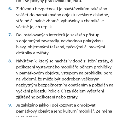
řídit se pokyny pracovníků objektu.
Z důvodu bezpečnosti je návštěvníkům zakázáno
vnášet do památkového objektu veškeré chladné,
střelné či palné zbraně, výbušniny a chemikálie
včetně jejich replik.
Do instalovaných interiérů je zakázán přístup
s objemnými zavazadly, nevhodnou pokrývkou
hlavy, objemnými taškami, tyčovými či mokrými
deštníky a zvířaty.
Návštěvník, který se nachází v době zjištění ztráty, či
poškození vystaveného mobiliáře během prohlídky
v památkovém objektu, vstupem na prohlídku bere
na vědomí, že může být podroben veškerým
nezbytným bezpečnostním opatřením a požádán na
vyčkání příjezdu Policie ČR za účelem vyšetření
zjištěného poškození nebo ztráty.
Je zakázáno jakkoli poškozovat a ohrožovat
památkový objekt a jeho kulturní mobiliář. Zejména
je zakázáno: