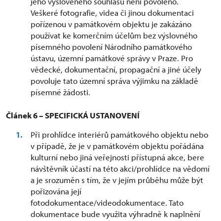
jeho vysloveného souhlasu není povoleno.
Veškeré fotografie, videa či jinou dokumentaci
pořízenou v památkovém objektu je zakázáno
používat ke komerčním účelům bez výslovného
písemného povolení Národního památkového
ústavu, územní památkové správy v Praze. Pro
vědecké, dokumentační, propagační a jiné účely
povoluje tato územní správa výjimku na základě
písemné žádosti.
Článek 6 – SPECIFICKÁ USTANOVENÍ
Při prohlídce interiérů památkového objektu nebo
v případě, že je v památkovém objektu pořádána
kulturní nebo jiná veřejnosti přístupná akce, bere
návštěvník účastí na této akci/prohlídce na vědomí
a je srozuměn s tím, že v jejím průběhu může být
pořizována její
fotodokumentace/videodokumentace. Tato
dokumentace bude využita výhradně k naplnění