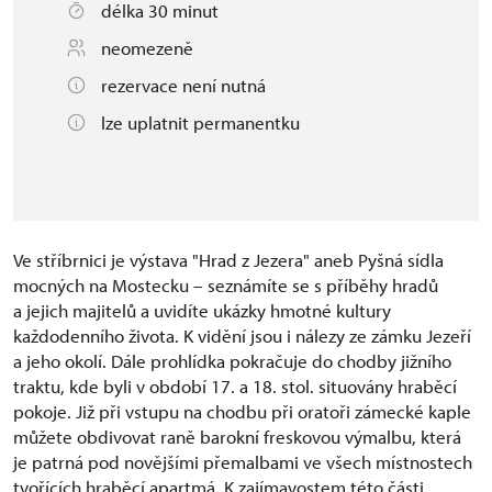
délka 30 minut
neomezeně
rezervace není nutná
lze uplatnit permanentku
Ve stříbrnici je výstava "Hrad z Jezera" aneb Pyšná sídla
mocných na Mostecku – seznámíte se s příběhy hradů
a jejich majitelů a uvidíte ukázky hmotné kultury
každodenního života. K vidění jsou i nálezy ze zámku Jezeří
a jeho okolí. Dále prohlídka pokračuje do chodby jižního
traktu, kde byli v období 17. a 18. stol. situovány hraběcí
pokoje. Již při vstupu na chodbu při oratoři zámecké kaple
můžete obdivovat raně barokní freskovou výmalbu, která
je patrná pod novějšími přemalbami ve všech místnostech
tvořících hraběcí apartmá. K zajímavostem této části