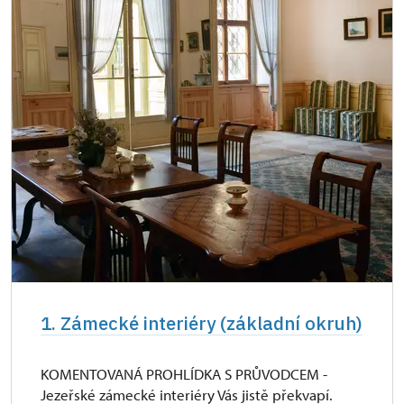
Průkaz zaměstnance NPÚ (+ až 3 rodinní
zdarma
příslušníci)
Průkaz Náš člověk *
zdarma
* Platí pouze pro jednu osobu (držitele
průkazu)
1. Zámecké interiéry (základní okruh)
KOMENTOVANÁ PROHLÍDKA S PRŮVODCEM -
Jezeřské zámecké interiéry Vás jistě překvapí.