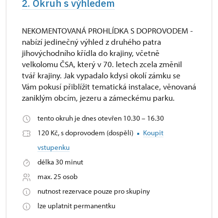
2. Okruh s výhledem
NEKOMENTOVANÁ PROHLÍDKA S DOPROVODEM -
nabízí jedinečný výhled z druhého patra
jihovýchodního křídla do krajiny, včetně
velkolomu ČSA, který v 70. letech zcela změnil
tvář krajiny. Jak vypadalo kdysi okolí zámku se
Vám pokusí přiblížit tematická instalace, věnovaná
zaniklým obcím, jezeru a zámeckému parku.
tento okruh je dnes otevřen 10.30 – 16.30
120 Kč, s doprovodem (dospělí)
Koupit
vstupenku
délka 30 minut
max. 25 osob
nutnost rezervace pouze pro skupiny
lze uplatnit permanentku