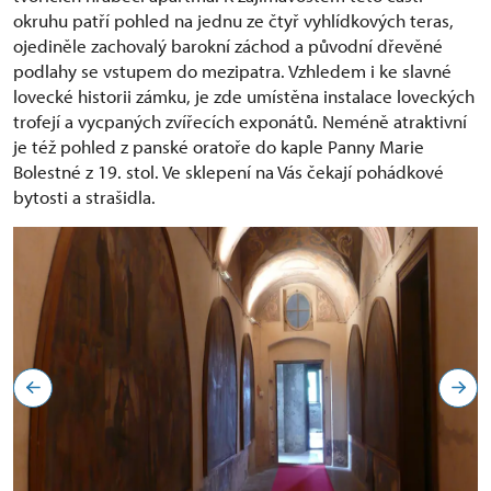
okruhu patří pohled na jednu ze čtyř vyhlídkových teras,
ojediněle zachovalý barokní záchod a původní dřevěné
podlahy se vstupem do mezipatra. Vzhledem i ke slavné
lovecké historii zámku, je zde umístěna instalace loveckých
trofejí a vycpaných zvířecích exponátů. Neméně atraktivní
je též pohled z panské oratoře do kaple Panny Marie
Bolestné z 19. stol. Ve sklepení na Vás čekají pohádkové
bytosti a strašidla.