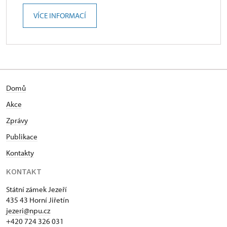
VÍCE INFORMACÍ
Domů
Akce
Zprávy
Publikace
Kontakty
KONTAKT
Státní zámek Jezeří
435 43 Horní Jiřetín
jezeri@npu.cz
+420 724 326 031