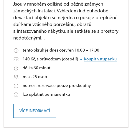
Jsou v mnohém odlišné od běžně známých
zámeckých instalací. Vzhledem k dlouhodobé
devastaci objektu se nejedná o pokoje přeplněné
sbírkami vzácného porcelánu, obrazů
a intarzovaného nábytku, ale setkáte se s prostory
nedotčenými...
tento okruh je dnes otevřen 10.00 – 17.00
140 Kč, s průvodcem (dospělí)
Koupit vstupenku
délka 60 minut
max. 25 osob
nutnost rezervace pouze pro skupiny
lze uplatnit permanentku
VÍCE INFORMACÍ