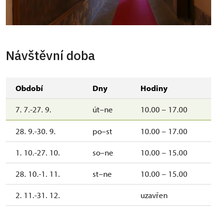
chodba k audienčnímu pokoji
Návštěvní doba
Období
Dny
Hodiny
7. 7.-27. 9.
út–ne
10.00 – 17.00
28. 9.-30. 9.
po–st
10.00 – 17.00
1. 10.-27. 10.
so–ne
10.00 – 15.00
28. 10.-1. 11.
st–ne
10.00 – 15.00
2. 11.-31. 12.
uzavřen