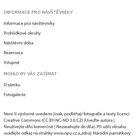
INFORMACE PRO NÁVŠTĚVNÍKY
Informace pro návštěvníky
Prohlídkové okruhy
Návštěvní doba
Rezervace
Vstupné
MOHLO BY VÁS ZAJÍMAT
O zámku
Fotogalerie
Není-li výslovně uvedeno jinak, podléhají fotografie a texty
licenci
Creative Commons
(CC BY-NC-ND 3.0 CZ) (Uveďte autora |
Neužívejte dílo komerčně | Nezasahujte do díla). Při užití obsahu
uvádějte odkaz na stránky www.npu.cz a „zdroj: Národní památkový