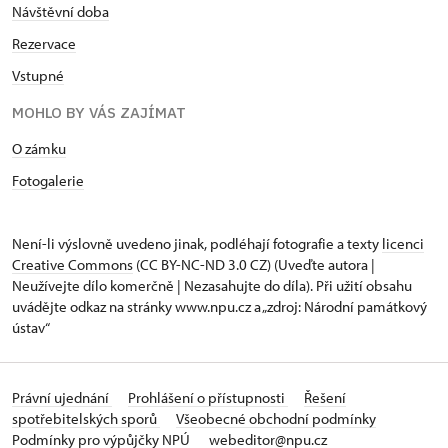
Návštěvní doba
Rezervace
Vstupné
MOHLO BY VÁS ZAJÍMAT
O zámku
Fotogalerie
Není-li výslovně uvedeno jinak, podléhají fotografie a texty
licenci
Creative Commons
(CC BY-NC-ND 3.0 CZ) (Uveďte autora |
Neužívejte dílo komerčně | Nezasahujte do díla). Při užití obsahu
uvádějte odkaz na stránky www.npu.cz a „zdroj: Národní památkový
ústav“
Právní ujednání
Prohlášení o přístupnosti
Řešení
spotřebitelských sporů
Všeobecné obchodní podmínky
Podmínky pro výpůjčky NPÚ
webeditor@npu.cz