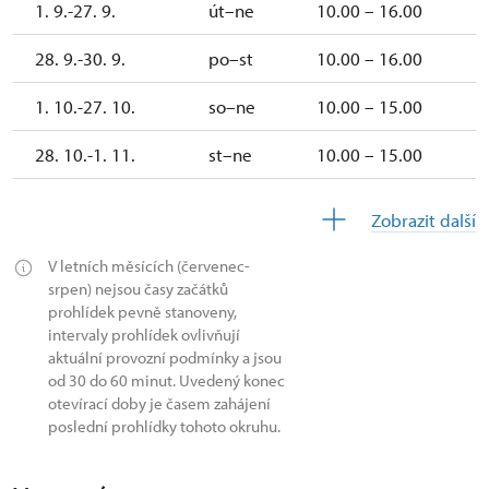
1. 9.-27. 9.
út–ne
10.00 – 16.00
28. 9.-30. 9.
po–st
10.00 – 16.00
1. 10.-27. 10.
so–ne
10.00 – 15.00
28. 10.-1. 11.
st–ne
10.00 – 15.00
2. 11.-31. 12.
uzavřen
Zobrazit další
V letních měsících (červenec-
2027
srpen) nejsou časy začátků
prohlídek pevně stanoveny,
1. 1.-31. 3.
uzavřen
intervaly prohlídek ovlivňují
aktuální provozní podmínky a jsou
od 30 do 60 minut. Uvedený konec
otevírací doby je časem zahájení
poslední prohlídky tohoto okruhu.