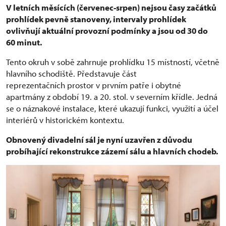
V letních měsících (červenec-srpen) nejsou časy začátků
prohlídek pevně stanoveny, intervaly prohlídek
ovlivňují aktuální provozní podmínky a jsou od 30 do
60 minut.
Tento okruh v sobě zahrnuje prohlídku 15 místností, včetně
hlavního schodiště. Představuje část
reprezentačních prostor v prvním patře i obytné
apartmány z období 19. a 20. stol. v severním křídle. Jedná
se o náznakové instalace, které ukazují funkci, využití a účel
interiérů v historickém kontextu.
Obnovený divadelní sál je nyní uzavřen z důvodu
probíhající rekonstrukce zázemí sálu a hlavních chodeb.