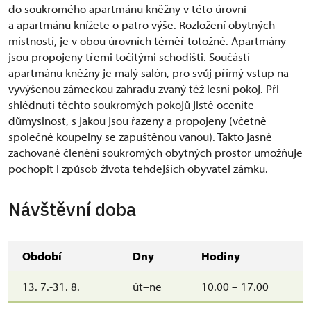
do soukromého apartmánu kněžny v této úrovni
a apartmánu knížete o patro výše. Rozložení obytných
místností, je v obou úrovních téměř totožné. Apartmány
jsou propojeny třemi točitými schodišti. Součástí
apartmánu kněžny je malý salón, pro svůj přímý vstup na
vyvýšenou zámeckou zahradu zvaný též lesní pokoj. Při
shlédnutí těchto soukromých pokojů jistě oceníte
důmyslnost, s jakou jsou řazeny a propojeny (včetně
společné koupelny se zapuštěnou vanou). Takto jasně
zachované členění soukromých obytných prostor umožňuje
pochopit i způsob života tehdejších obyvatel zámku.
Návštěvní doba
Období
Dny
Hodiny
13. 7.-31. 8.
út–ne
10.00 – 17.00