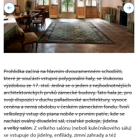
Malý salon - Lesní pokoj
Prohlídka začíná na hlavním dvouramenném schodišti,
které je součástí vstupní polygonální haly, se štukovou
výzdobou ze 17. stol. Jedná se o jeden z nejhodnotnějších
architektonických prvků zámecké budovy. Tato hala je, pro
svoji dispozici v duchu palladiovské architektury, vysoce
ceněna a nemá obdobu v českém zámeckém fondu. Tvoří
velkolepý vstup do piana nobile v prvním patře, kde se
nachází oválný divadelní sál, císařské pokoje, jídelna
a velký salón.
Z velkého salónu (neboli kulečníkového sálu)
se vstupuje do jídelny, enfilády, zimní zahrady a též