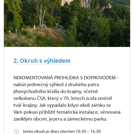
2. Okruh s výhledem
NEKOMENTOVANÁ PROHLÍDKA S DOPROVODEM -
nabízí jedinečný výhled z druhého patra
jihovýchodního křídla do krajiny, včetně
velkolomu ČSA, který v 70. letech zcela změnil
tvář krajiny. Jak vypadalo kdysi okolí zámku se
Vám pokusí přiblížit tematická instalace, věnovaná
zaniklým obcím, jezeru a zámeckému parku.
tento okruh je dnes otevřen 10.30 – 16.30