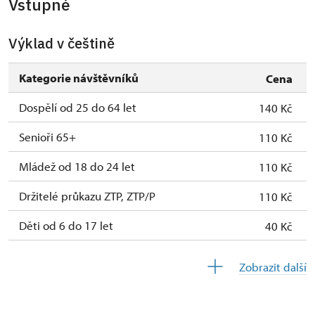
Vstupné
Výklad v češtině
Kategorie návštěvníků
Cena
Dospělí od 25 do 64 let
140 Kč
Senioři 65+
110 Kč
Mládež od 18 do 24 let
110 Kč
Držitelé průkazu ZTP, ZTP/P
110 Kč
Děti od 6 do 17 let
40 Kč
Děti do 5 let
zdarma
Zobrazit další
Průvodce držitele průkazu ZTP/P
zdarma
Pedagogický dozor (pro školní skupiny 1
zdarma