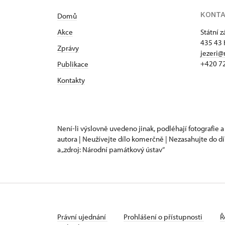
KONT
Domů
Akce
Státní 
435 43 
Zprávy
jezeri@
+420 7
Publikace
Kontakty
Není-li výslovně uvedeno jinak, podléhají fotografie a
autora | Neužívejte dílo komerčně | Nezasahujte do dí
a „zdroj: Národní památkový ústav“
Právní ujednání
Prohlášení o přístupnosti
Ř