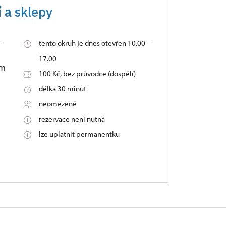
 a sklepy
-
tento okruh je dnes otevřen 10.00 –
17.00
ým
100 Kč, bez průvodce (dospělí)
délka 30 minut
neomezeně
rezervace není nutná
lze uplatnit permanentku