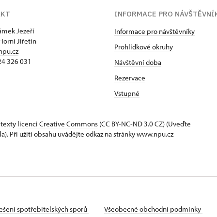
AKT
INFORMACE PRO NÁVŠTĚVNÍ
zámek Jezeří
Informace pro návštěvníky
Horní Jiřetín
Prohlídkové okruhy
npu.cz
24 326 031
Návštěvní doba
Rezervace
Vstupné
 texty
licenci Creative Commons
(CC BY-NC-ND 3.0 CZ) (Uveďte
la). Při užití obsahu uvádějte odkaz na stránky www.npu.cz
ešení spotřebitelských sporů
Všeobecné obchodní podmínky