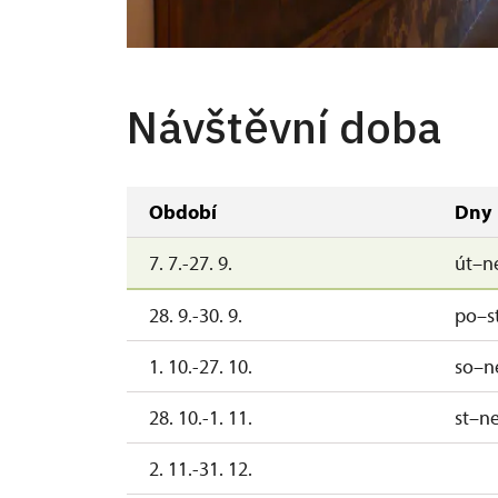
chodba k audienčnímu pokoji
Návštěvní doba
Období
Dny
7. 7.-27. 9.
út–n
28. 9.-30. 9.
po–s
1. 10.-27. 10.
so–n
28. 10.-1. 11.
st–n
2. 11.-31. 12.