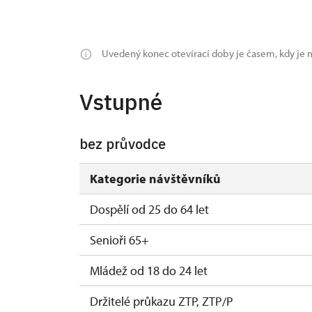
2027
Uvedený konec otevírací doby je časem, kdy je m
1. 1.-31. 3.
Vstupné
bez průvodce
Kategorie návštěvníků
Dospělí od 25 do 64 let
Senioři 65+
Mládež od 18 do 24 let
Držitelé průkazu ZTP, ZTP/P