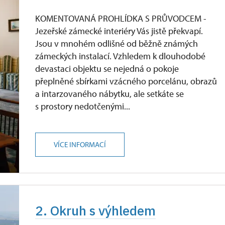
zdarma
KOMENTOVANÁ PROHLÍDKA S PRŮVODCEM -
Jezeřské zámecké interiéry Vás jistě překvapí.
ůkazu)
Jsou v mnohém odlišné od běžně známých
zámeckých instalací. Vzhledem k dlouhodobé
devastaci objektu se nejedná o pokoje
přeplněné sbírkami vzácného porcelánu, obrazů
a intarzovaného nábytku, ale setkáte se
s prostory nedotčenými...
VÍCE INFORMACÍ
2. Okruh s výhledem