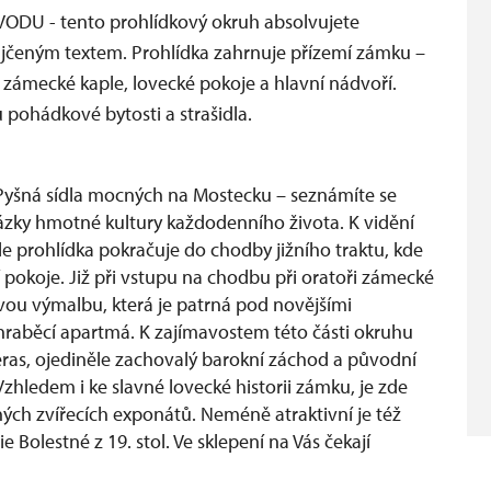
 - tento prohlídkový okruh absolvujete
ůjčeným textem. Prohlídka zahrnuje přízemí zámku –
 zámecké kaple, lovecké pokoje a hlavní nádvoří.
u pohádkové bytosti a strašidla.
b Pyšná sídla mocných na Mostecku – seznámíte se
ukázky hmotné kultury každodenního života. K vidění
ále prohlídka pokračuje do chodby jižního traktu, kde
cí pokoje. Již při vstupu na chodbu při oratoři zámecké
vou výmalbu, která je patrná pod novějšími
hraběcí apartmá. K zajímavostem této části okruhu
teras, ojediněle zachovalý barokní záchod a původní
hledem i ke slavné lovecké historii zámku, je zde
ných zvířecích exponátů. Neméně atraktivní je též
Bolestné z 19. stol. Ve sklepení na Vás čekají