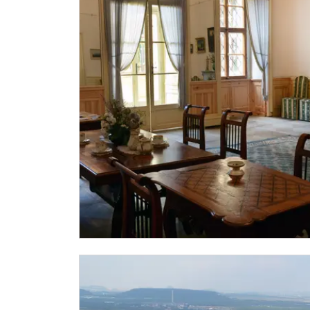
Průkaz Náš člověk *
* Platí pouze pro jednu osobu (držitele pr