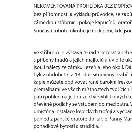
NEKOMENTOVANÁ PROHLÍDKA BEZ DOPROVODU
bez přítomnosti a výkladu průvodce, se zap
zámeckou stříbrnici, pokoje kapucínů, oratoř
Součástí tohoto okruhu je i sklepení, kde jso
Ve stříbrnici je výstava "Hrad z Jezera" ane
s příběhy hradů a jejich majitelů a uvidíte 
jsou i nálezy ze zámku Jezeří a jeho okolí. D
byli v období 17. a 18. stol. situovány hrabě
kaple můžete obdivovat raně barokní fresko
přemalbami ve všech místnostech tvořících 
patří pohled na jednu ze čtyř vyhlídkových 
dřevěné podlahy se vstupem do mezipatra. Vz
umístěna instalace loveckých trofejí a vycpa
pohled z panské oratoře do kaple Panny Marie 
pohádkové bytosti a strašidla.