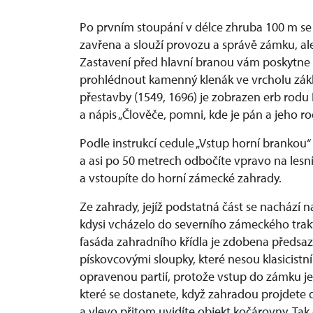
Po prvním stoupání v délce zhruba 100 m se 
zavřena a slouží provozu a správě zámku, a
Zastavení před hlavní branou vám poskytne 
prohlédnout kamenný klenák ve vrcholu zákl
přestavby (1549, 1696) je zobrazen erb rodu
a nápis „Člověče, pomni, kde je pán a jeho ro
Podle instrukcí cedule „Vstup horní brankou
a asi po 50 metrech odbočíte vpravo na lesn
a vstoupíte do horní zámecké zahrady.
Ze zahrady, jejíž podstatná část se nacház
kdysi vcházelo do severního zámeckého trakt
fasáda zahradního křídla je zdobena předs
pískovcovými sloupky, které nesou klasicistn
opravenou partií, protože vstup do zámku je
které se dostanete, když zahradou projdete
a vlevo přitom uvidíte objekt kočárovny. Ta