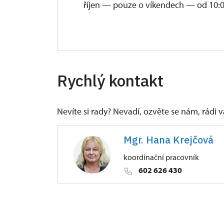
říjen — pouze o víkendech — od 10:0
Rychlý kontakt
Nevíte si rady? Nevadí, ozvěte se nám, rádi
Mgr. Hana Krejčová
koordinační pracovník
602 626 430
ÚPS v Ústí nad Labem
Jezeří 1/, Jezeří 43543