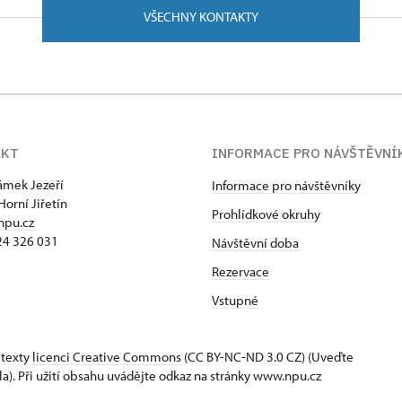
VŠECHNY KONTAKTY
AKT
INFORMACE PRO NÁVŠTĚVNÍ
zámek Jezeří
Informace pro návštěvníky
Horní Jiřetín
Prohlídkové okruhy
npu.cz
24 326 031
Návštěvní doba
Rezervace
Vstupné
 texty
licenci Creative Commons
(CC BY-NC-ND 3.0 CZ) (Uveďte
la). Při užití obsahu uvádějte odkaz na stránky www.npu.cz