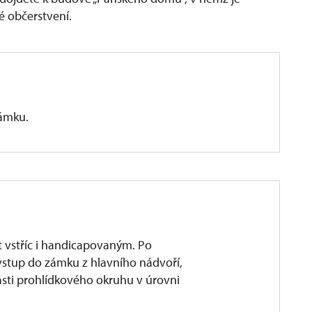
é občerstvení.
zámku.
 vstříc i handicapovaným. Po
vstup do zámku z hlavního nádvoří,
ásti prohlídkového okruhu v úrovni