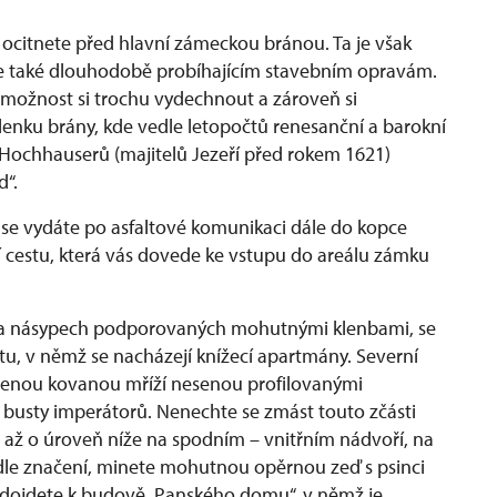
ocitnete před hlavní zámeckou bránou. Ta je však
le také dlouhodobě probíhajícím stavebním opravám.
možnost si trochu vydechnout a zároveň si
enku brány, kde vedle letopočtů renesanční a barokní
 Hochhauserů (majitelů Jezeří před rokem 1621)
d“.
“ se vydáte po asfaltové komunikaci dále do kopce
í cestu, která vás dovede ke vstupu do areálu zámku
í na násypech podporovaných mohutnými klenbami, se
u, v němž se nacházejí knížecí apartmány. Severní
azenou kovanou mříží nesenou profilovanými
í busty imperátorů. Nenechte se zmást touto zčásti
 až o úroveň níže na spodním – vnitřním nádvoří, na
 dle značení, minete mohutnou opěrnou zeď s psinci
k dojdete k budově „Panského domu“, v němž je