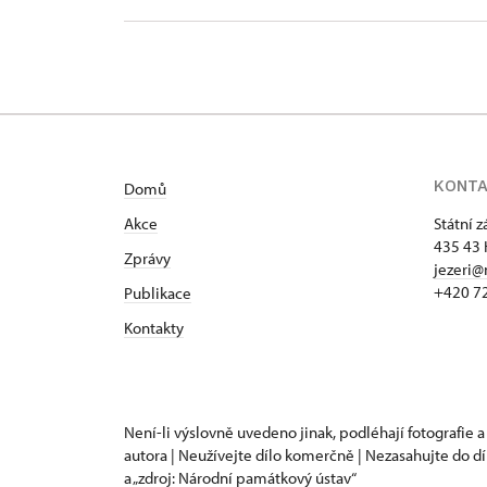
KONT
Domů
Akce
Státní 
435 43 
Zprávy
jezeri@
+420 7
Publikace
Kontakty
Není-li výslovně uvedeno jinak, podléhají fotografie a
autora | Neužívejte dílo komerčně | Nezasahujte do dí
a „zdroj: Národní památkový ústav“