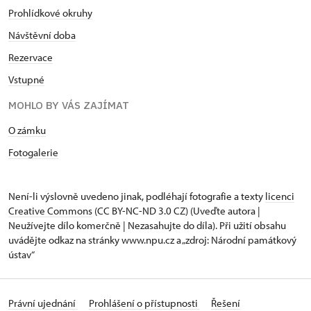
Prohlídkové okruhy
Návštěvní doba
Rezervace
Vstupné
MOHLO BY VÁS ZAJÍMAT
O zámku
Fotogalerie
Není-li výslovně uvedeno jinak, podléhají fotografie a texty
licenci
Creative Commons
(CC BY-NC-ND 3.0 CZ) (Uveďte autora |
Neužívejte dílo komerčně | Nezasahujte do díla). Při užití obsahu
uvádějte odkaz na stránky www.npu.cz a „zdroj: Národní památkový
ústav“
Právní ujednání
Prohlášení o přístupnosti
Řešení