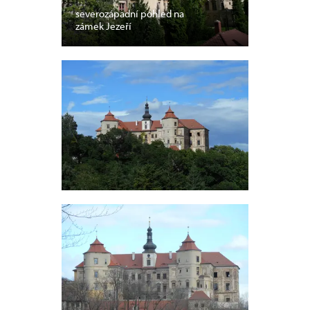
severozápadní pohled na
zámek Jezeří