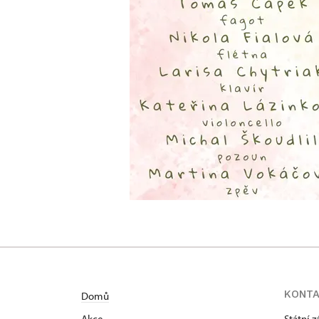
KONT
Domů
Akce
Státní 