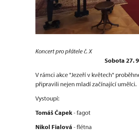
Koncert pro přátele č. X
Sobota 27. 9
V rámci akce "Jezeří v květech" proběhne 
připravili nejen mladí začínající umělci.
Vystoupí:
Tomáš Čapek
- fagot
Nikol Fialová
- flétna