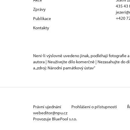
435 43 
Zprávy
jezeri@
+420 7
Publikace
Kontakty
Není-li výslovně uvedeno jinak, podléhají fotografie a
autora | Neužívejte dílo komerčně | Nezasahujte do dí
a „zdroj: Národní památkový ústav“
Právní ujednání
Prohlášení o přístupnosti
Ř
webeditor@npu.cz
Provozuje BluePool s.r.o.