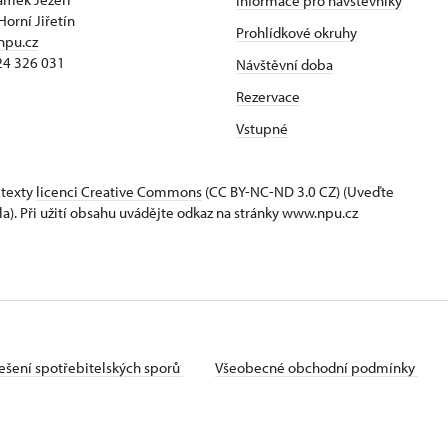
Informace pro návštěvníky
Horní Jiřetín
Prohlídkové okruhy
npu.cz
24 326 031
Návštěvní doba
Rezervace
Vstupné
 texty
licenci Creative Commons
(CC BY-NC-ND 3.0 CZ) (Uveďte
la). Při užití obsahu uvádějte odkaz na stránky www.npu.cz
ešení spotřebitelských sporů
Všeobecné obchodní podmínky