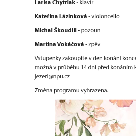
Larisa Chytriak
- klavír
Kateřina Lázinková
- violoncello
Michal Škoudlil
- pozoun
Martina Vokáčová
- zpěv
Vstupenky zakoupíte v den konání konc
možná v průběhu 14 dní před konáním ko
jezeri@npu.cz
Změna programu vyhrazena.