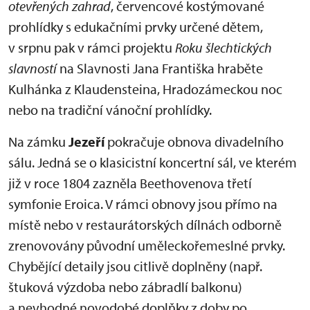
otevřených zahrad
, červencové kostýmované
prohlídky s edukačními prvky určené dětem,
v srpnu pak v rámci projektu
Roku šlechtických
slavností
na Slavnosti Jana Františka hraběte
Kulhánka z Klaudensteina, Hradozámeckou noc
nebo na tradiční vánoční prohlídky.
Na zámku
Jezeří
pokračuje obnova divadelního
sálu. Jedná se o klasicistní koncertní sál, ve kterém
již v roce 1804 zazněla Beethovenova třetí
symfonie Eroica. V rámci obnovy jsou přímo na
místě nebo v restaurátorských dílnách odborně
zrenovovány původní uměleckořemeslné prvky.
Chybějící detaily jsou citlivě doplněny (např.
štuková výzdoba nebo zábradlí balkonu)
a nevhodné novodobé doplňky z doby po