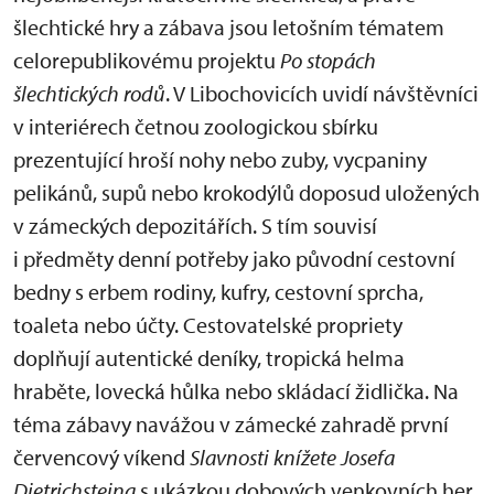
šlechtické hry a zábava jsou letošním tématem
celorepublikovému projektu
Po stopách
šlechtických rodů
. V Libochovicích uvidí návštěvníci
v interiérech četnou zoologickou sbírku
prezentující hroší nohy nebo zuby, vycpaniny
pelikánů, supů nebo krokodýlů doposud uložených
v zámeckých depozitářích. S tím souvisí
i předměty denní potřeby jako původní cestovní
bedny s erbem rodiny, kufry, cestovní sprcha,
toaleta nebo účty. Cestovatelské propriety
doplňují autentické deníky, tropická helma
hraběte, lovecká hůlka nebo skládací židlička. Na
téma zábavy navážou v zámecké zahradě první
červencový víkend
Slavnosti knížete Josefa
Dietrichsteina
s ukázkou dobových venkovních her.