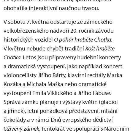
obohatila interaktivní naučnou trasou.
V sobotu 7. května odstartuje ze zámeckého
velkobřezenského nádvoří 20. ročník závodu
historických vozidel
O pohár hraběte Chotka
.
V květnu nebude chybět tradiční
Košt hraběte
Chotka.
Letos jsou připraveny hudební koncerty
a dramatická vystoupení, jako například koncert
violoncellisty Jiřího Bárty, klavírní recitály Marka
Kozáka a Michala Maška nebo dramatické
vystoupení Emila Viklického a Jiřího Lábuse.
Správa zámku plánuje i výstavy květin (gladiol
a jiřinek), letní pohádková představení, mlsání
čokolády a v rámci Dnů evropského dědictví
Oživený zámek
, tentokrát ve spolupráci s Národním