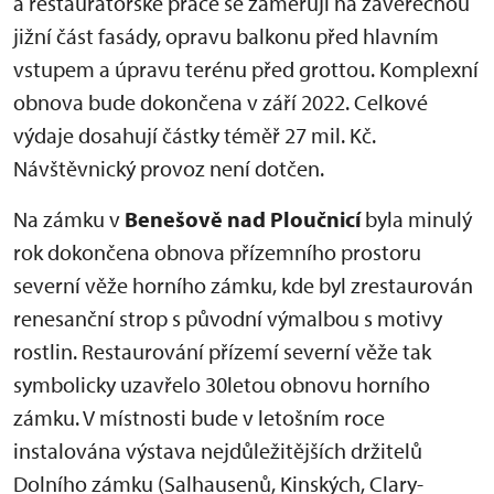
a restaurátorské práce se zaměřují na závěrečnou
jižní část fasády, opravu balkonu před hlavním
vstupem a úpravu terénu před grottou. Komplexní
obnova bude dokončena v září 2022. Celkové
výdaje dosahují částky téměř 27 mil. Kč.
Návštěvnický provoz není dotčen.
Na zámku v
Benešově nad Ploučnicí
byla minulý
rok dokončena obnova přízemního prostoru
severní věže horního zámku, kde byl zrestaurován
renesanční strop s původní výmalbou s motivy
rostlin. Restaurování přízemí severní věže tak
symbolicky uzavřelo 30letou obnovu horního
zámku. V místnosti bude v letošním roce
instalována výstava nejdůležitějších držitelů
Dolního zámku (Salhausenů, Kinských, Clary-