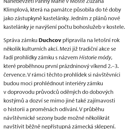
Nanebevzetí Panny Marie v Mostě Zuzana
Klimplová, která na památce působila do té doby
jako zástupkyně kastelánky. Jedním z plánů nové
kastelánky je navýšení počtu bohoslužeb v kostele.
Správa zámku
Duchcov
připravila na letošní rok
několik kulturních akcí. Mezi již tradiční akce se
řadí prohlídky zámku s názvem
Historie módy
,
které proběhnou první prázdninový víkend 2.–3.
července. V rámci těchto prohlídek si návštěvníci
budou moci prohlédnout interiéry zámku
v doprovodu průvodců oděných do dobových
kostýmů a dozví se mimo jiné také zajímavosti
o historii a proměnách odívání. V průběhu
návštěvnické sezony bude možné několikrát
navštívit běžně nepřístupná zámecká sklepení.