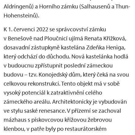
Aldringenů) a Horního zámku (Salhausenů a Thun-
Hohensteinů).
K 1. červenci 2022 se správcovství zámku
v Benešově nad Ploučnicí ujímá Renata Křížková,
dosavadní zástupkyně kastelána Zdeňka Heniga,
který odchází do důchodu. Nová kastelánka hodlá
v budoucnu zpřístupnit poslední zámeckou
budovu – tzv. Konojedský dům, který čeká na svou
celkovou rekonstrukci. Tento objekt má v sobě
vysoký potenciál k zatraktivnění celého
zámeckého areálu. Architektonicky je vybudován
ve stylu saské renesance. V přízemí se zachoval
mázhaus s pískovcovou křížovou žebrovou
klenbou, v patře byly po restaurátorském