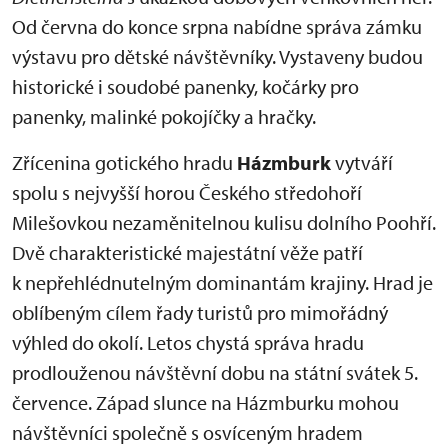
Od června do konce srpna nabídne správa zámku
výstavu pro dětské návštěvníky. Vystaveny budou
historické i soudobé panenky, kočárky pro
panenky, malinké pokojíčky a hračky.
Zřícenina gotického hradu
Házmburk
vytváří
spolu s nejvyšší horou Českého středohoří
Milešovkou nezaměnitelnou kulisu dolního Poohří.
Dvě charakteristické majestátní věže patří
k nepřehlédnutelným dominantám krajiny. Hrad je
oblíbeným cílem řady turistů pro mimořádný
výhled do okolí. Letos chystá správa hradu
prodlouženou návštěvní dobu na státní svátek 5.
července. Západ slunce na Házmburku mohou
návštěvníci společně s osvíceným hradem