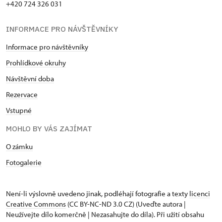
+420 724 326 031
INFORMACE PRO NÁVŠTĚVNÍKY
Informace pro návštěvníky
Prohlídkové okruhy
Návštěvní doba
Rezervace
Vstupné
MOHLO BY VÁS ZAJÍMAT
O zámku
Fotogalerie
Není-li výslovně uvedeno jinak, podléhají fotografie a texty
licenci
Creative Commons
(CC BY-NC-ND 3.0 CZ) (Uveďte autora |
Neužívejte dílo komerčně | Nezasahujte do díla). Při užití obsahu