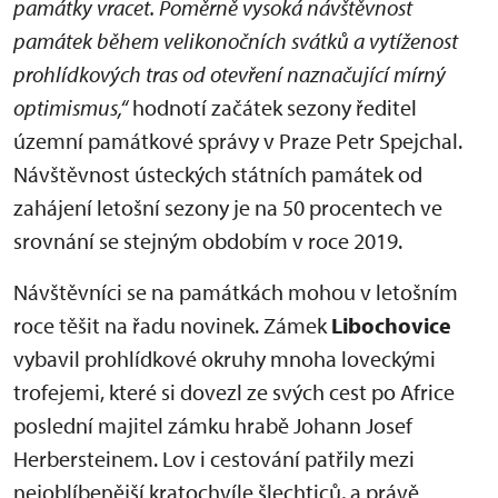
památky vracet. Poměrně vysoká návštěvnost
památek během velikonočních svátků a vytíženost
prohlídkových tras od otevření naznačující mírný
optimismus,“
hodnotí začátek sezony ředitel
územní památkové správy v Praze Petr Spejchal.
Návštěvnost ústeckých státních památek od
zahájení letošní sezony je na 50 procentech ve
srovnání se stejným obdobím v roce 2019.
Návštěvníci se na památkách mohou v letošním
roce těšit na řadu novinek. Zámek
Libochovice
vybavil prohlídkové okruhy mnoha loveckými
trofejemi, které si dovezl ze svých cest po Africe
poslední majitel zámku hrabě Johann Josef
Herbersteinem. Lov i cestování patřily mezi
nejoblíbenější kratochvíle šlechticů, a právě