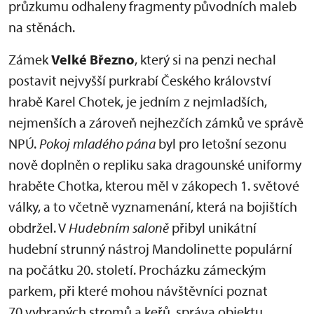
průzkumu odhaleny fragmenty původních maleb
na stěnách.
Zámek
Velké Březno
, který si na penzi nechal
postavit nejvyšší purkrabí Českého království
hrabě Karel Chotek, je jedním z nejmladších,
nejmenších a zároveň nejhezčích zámků ve správě
NPÚ.
Pokoj mladého pána
byl pro letošní sezonu
nově doplněn o repliku saka dragounské uniformy
hraběte Chotka, kterou měl v zákopech 1. světové
války, a to včetně vyznamenání, která na bojištích
obdržel. V
Hudebním saloně
přibyl unikátní
hudební strunný nástroj Mandolinette populární
na počátku 20. století. Procházku zámeckým
parkem, při které mohou návštěvníci poznat
70 vybraných stromů a keřů, správa objektu