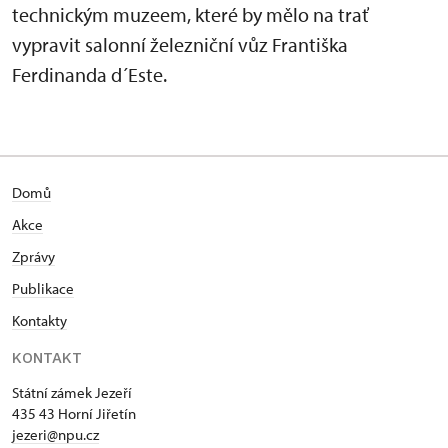
technickým muzeem, které by mělo na trať
vypravit salonní železniční vůz Františka
Ferdinanda d´Este.
Domů
Akce
Zprávy
Publikace
Kontakty
KONTAKT
Státní zámek Jezeří
435 43 Horní Jiřetín
jezeri@npu.cz