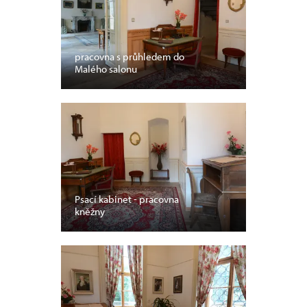
pracovna s průhledem do
Malého salonu
Psací kabinet - pracovna
kněžny