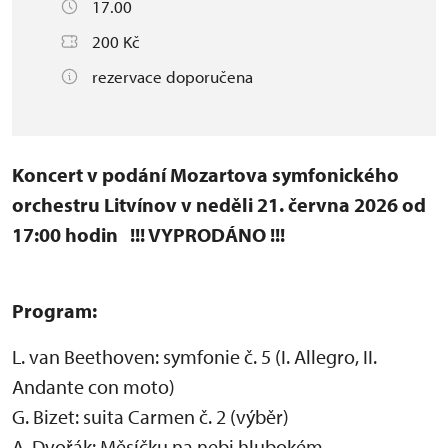
17.00
200 Kč
rezervace doporučena
Koncert v podání Mozartova symfonického
orchestru Litvínov
v neděli 21. června 2026 od
17:00 hodin
!!! VYPRODÁNO !!!
Program:
L. van Beethoven: symfonie č. 5 (I. Allegro, II.
Andante con moto)
G. Bizet: suita Carmen č. 2 (výběr)
A. Dvořák: Měsíčku na nebi hlubokém