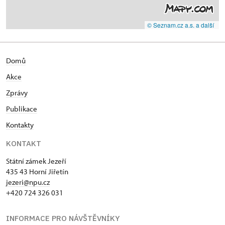
© Seznam.cz a.s. a další
Domů
Akce
Zprávy
Publikace
Kontakty
KONTAKT
Státní zámek Jezeří
435 43 Horní Jiřetín
jezeri@npu.cz
+420 724 326 031
INFORMACE PRO NÁVŠTĚVNÍKY