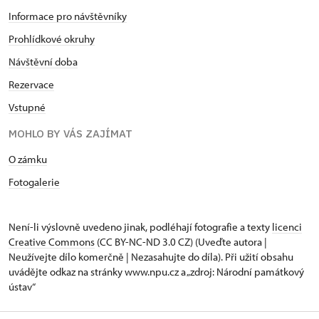
Informace pro návštěvníky
Prohlídkové okruhy
Návštěvní doba
Rezervace
Vstupné
MOHLO BY VÁS ZAJÍMAT
O zámku
Fotogalerie
Není-li výslovně uvedeno jinak, podléhají fotografie a texty
licenci
Creative Commons
(CC BY-NC-ND 3.0 CZ) (Uveďte autora |
Neužívejte dílo komerčně | Nezasahujte do díla). Při užití obsahu
uvádějte odkaz na stránky www.npu.cz a „zdroj: Národní památkový
ústav“