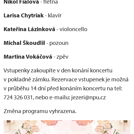
Nikol Fialová
- flétna
Larisa Chytriak
- klavír
Kateřina Lázinková
- violoncello
Michal Škoudlil
- pozoun
Martina Vokáčová
- zpěv
Vstupenky zakoupíte v den konání koncertu
v pokladně zámku. Rezervace vstupenek je možná
v průběhu 14 dní před konáním koncertu na tel:
724 326 031, nebo e-mailu: jezeri@npu.cz
Změna programu vyhrazena.