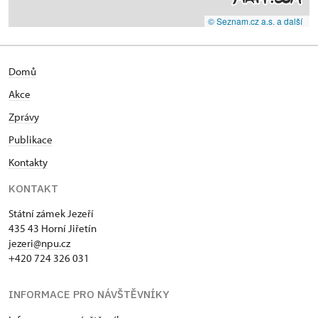
© Seznam.cz a.s. a další
Domů
Akce
Zprávy
Publikace
Kontakty
KONTAKT
Státní zámek Jezeří
435 43 Horní Jiřetín
jezeri@npu.cz
+420 724 326 031
INFORMACE PRO NÁVŠTĚVNÍKY