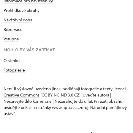
Informace pro návštěvníky
Prohlídkové okruhy
Návštěvní doba
Rezervace
Vstupné
MOHLO BY VÁS ZAJÍMAT
O zámku
Fotogalerie
Není-li výslovně uvedeno jinak, podléhají fotografie a texty
licenci
Creative Commons
(CC BY-NC-ND 3.0 CZ) (Uveďte autora |
Neužívejte dílo komerčně | Nezasahujte do díla). Při užití obsahu
uvádějte odkaz na stránky www.npu.cz a „zdroj: Národní památkový
ústav“