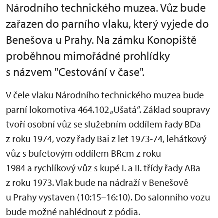
Národního technického muzea. Vůz bude
zařazen do parního vlaku, který vyjede do
Benešova u Prahy. Na zámku Konopiště
proběhnou mimořádné prohlídky
s názvem "Cestování v čase".
V čele vlaku Národního technického muzea bude
parní lokomotiva 464.102 „Ušatá“. Základ soupravy
tvoří osobní vůz se služebním oddílem řady BDa
z roku 1974, vozy řady Bai z let 1973-74, lehátkový
vůz s bufetovým oddílem BRcm z roku
1984 a rychlíkový vůz s kupé I. a II. třídy řady ABa
z roku 1973. Vlak bude na nádraží v Benešově
u Prahy vystaven (10:15–16:10). Do salonního vozu
bude možné nahlédnout z pódia.