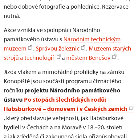
nebo dobové fotografie a pohlednice. Rezervace
nutná.
Akce vznikla ve spolupráci Národního
památkového ústavu s
Národním technickým
muzeem
,
Správou železnic
,
Muzeem starých
strojů a technologií
a
městem Benešov
.
Jízda vlakem a mimořádné prohlídky na zámku
Konopiště jsou součástí programu čtrnáctého
ročníku
projektu Národního památkového
ústavu
Po stopách šlechtických rodů:
Habsburkové – domovem i v Českých zemích
, který představuje veřejnosti, jak Habsburkové
bydleli v Čechách a na Moravě v 18.–20. století
a jak zděděná či zakoupená sídla přizpůsobovali