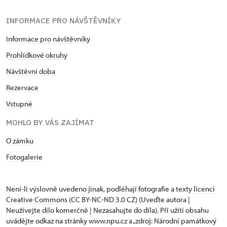
INFORMACE PRO NÁVŠTĚVNÍKY
Informace pro návštěvníky
Prohlídkové okruhy
Návštěvní doba
Rezervace
Vstupné
MOHLO BY VÁS ZAJÍMAT
O zámku
Fotogalerie
Není-li výslovně uvedeno jinak, podléhají fotografie a texty
licenci
Creative Commons
(CC BY-NC-ND 3.0 CZ) (Uveďte autora |
Neužívejte dílo komerčně | Nezasahujte do díla). Při užití obsahu
uvádějte odkaz na stránky www.npu.cz a „zdroj: Národní památkový