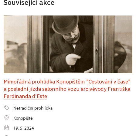
Související akce
Mimořádná prohlídka Konopištěm "Cestování v čase"
a poslední jízda salonního vozu arcivévody Františka
Ferdinanda d'Este
Netradiční prohlídka
Konopiště
19. 5. 2024