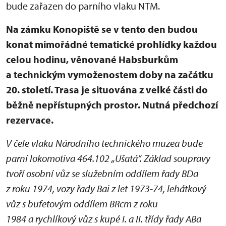
bude zařazen do parního vlaku NTM.
Na zámku Konopiště se v tento den budou
konat mimořádné tematické prohlídky každou
celou hodinu, věnované Habsburkům
a technickým vymoženostem doby na začátku
20. století. Trasa je situována z velké části do
běžně nepřístupných prostor. Nutná předchozí
rezervace.
V čele vlaku Národního technického muzea bude
parní lokomotiva 464.102 „Ušatá“. Základ soupravy
tvoří osobní vůz se služebním oddílem řady BDa
z roku 1974, vozy řady Bai z let 1973-74, lehátkový
vůz s bufetovým oddílem BRcm z roku
1984 a rychlíkový vůz s kupé I. a II. třídy řady ABa