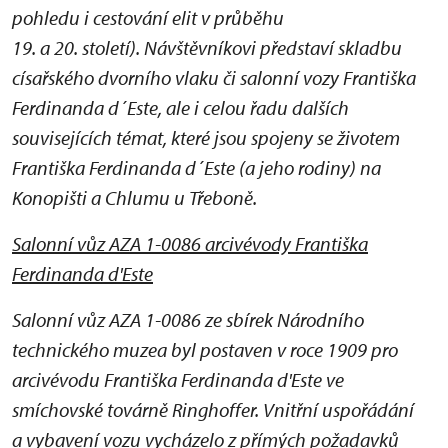
pohledu i cestování elit v průběhu
19. a 20. století). Návštěvníkovi představí skladbu
císařského dvorního vlaku či salonní vozy Františka
Ferdinanda d´Este, ale i celou řadu dalších
souvisejících témat, které jsou spojeny se životem
Františka Ferdinanda d´Este (a jeho rodiny) na
Konopišti a Chlumu u Třeboně.
Salonní vůz AZA 1-0086 arcivévody Františka
Ferdinanda d'Este
Salonní vůz AZA 1-0086 ze sbírek Národního
technického muzea byl postaven v roce 1909 pro
arcivévodu Františka Ferdinanda d'Este ve
smíchovské továrně Ringhoffer. Vnitřní uspořádání
a vybavení vozu vycházelo z přímých požadavků