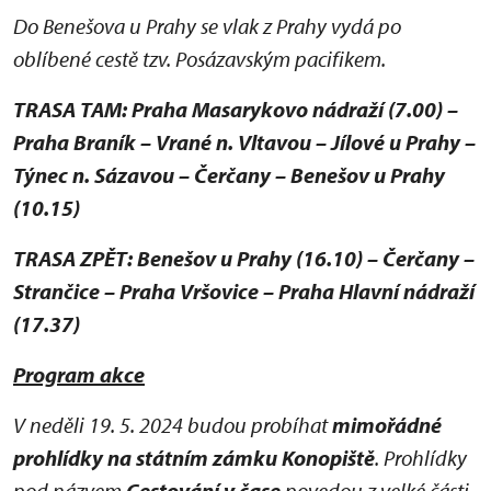
Do Benešova u Prahy se vlak z Prahy vydá po
oblíbené cestě tzv. Posázavským pacifikem.
TRASA TAM: Praha Masarykovo nádraží (7.00) –
Praha Braník – Vrané n. Vltavou – Jílové u Prahy –
Týnec n. Sázavou – Čerčany – Benešov u Prahy
(10.15)
TRASA ZPĚT: Benešov u Prahy (16.10) – Čerčany –
Strančice – Praha Vršovice – Praha Hlavní nádraží
(17.37)
Program akce
V neděli 19. 5. 2024 budou probíhat
mimořádné
prohlídky na státním zámku Konopiště
. Prohlídky
pod názvem
Cestování v čase
povedou z velké části