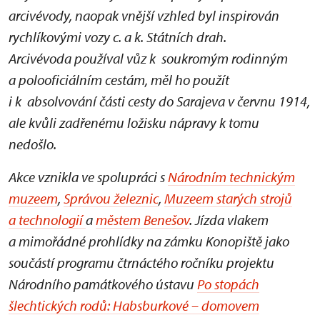
arcivévody, naopak vnější vzhled byl inspirován
rychlíkovými vozy c. a k. Státních drah.
Arcivévoda používal vůz k soukromým rodinným
a polooficiálním cestám, měl ho použít
i k absolvování části cesty do Sarajeva v červnu 1914,
ale kvůli zadřenému ložisku nápravy k tomu
nedošlo.
Akce vznikla ve spolupráci s
Národním technickým
muzeem
,
Správou železnic
,
Muzeem starých strojů
a technologií
a
městem Benešov
. Jízda vlakem
a mimořádné prohlídky na zámku Konopiště jako
součástí programu čtrnáctého ročníku projektu
Národního památkového ústavu
Po stopách
šlechtických rodů: Habsburkové – domovem