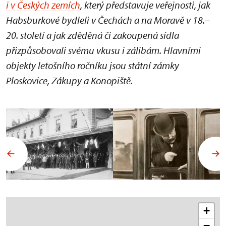
i v Českých zemích
, který představuje veřejnosti, jak
Habsburkové bydleli v Čechách a na Moravě v 18.–
20. století a jak zděděná či zakoupená sídla
přizpůsobovali svému vkusu i zálibám. Hlavními
objekty letošního ročníku jsou státní zámky
Ploskovice, Zákupy a Konopiště.
+
−