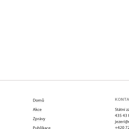
KONT
Domů
Akce
Státní 
435 43 
Zprávy
jezeri@
+420 7
Publikace