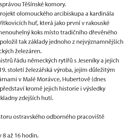
 správou Těšínské komory.
projekt olomouckého arcibiskupa a kardinála
Vítkovicích huť, která jako první v rakouské
amenouhelný koks místo tradičního dřevěného
, položil tak základy jednoho z nejvýznamnějších
ckých železáren.
mistrů řádu německých rytířů s Jeseníky a jejich
19. století železářská výroba, jejím důležitým
zárnami v Malé Morávce, Hubertově (dnes
ředstaví kromě jejich historie i výsledky
adny zdejších hutí.
storu ostravského odborného pracoviště
 8 až 16 hodin.