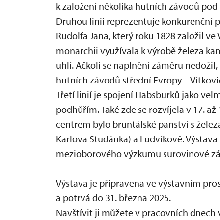
k založení několika hutních závodů pod
Druhou linii reprezentuje konkurenční 
Rudolfa Jana, který roku 1828 založil ve 
monarchii využívala k výrobě železa k
uhlí. Ačkoli se naplnění záměru nedožil
hutních závodů střední Evropy – Vítkovi
Třetí linií je spojení Habsburků jako vel
podhůřím. Také zde se rozvíjela v 17. až 
centrem bylo bruntálské panství s žele
Karlova Studánka) a Ludvíkově. Výstava p
mezioborového výzkumu surovinové zákl
Výstava je připravena ve výstavním pro
a potrvá do 31. března 2025.
Navštívit ji můžete v pracovních dnech v