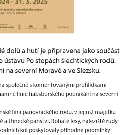
é dolů a hutí je připravena jako součást
ústavu Po stopách šlechtických rodů.
 na severní Moravě a ve Slezsku.
íjna společně s komentovanými prohlídkami
znamné linie habsburského podnikání na severní
nské linii panovnického rodu, v jejímž majetku
é a třinecké panství. Bohaté lesy, naleziště rudy
vodních kol poskytovaly příhodné podmínky