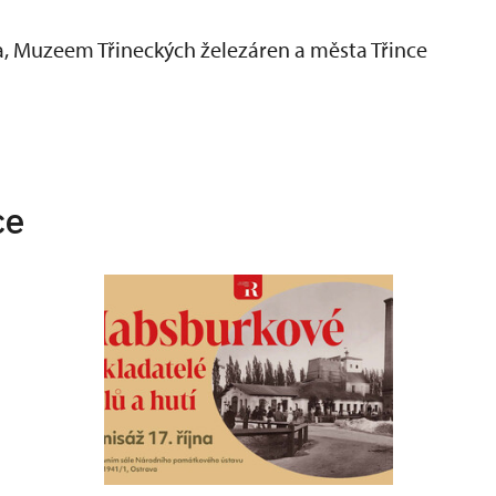
a, Muzeem Třineckých železáren a města Třince
ce