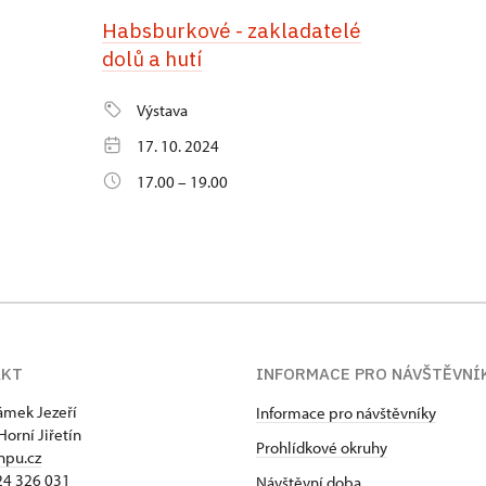
Habsburkové - zakladatelé
dolů a hutí
Výstava
17. 10. 2024
17.00 – 19.00
AKT
INFORMACE PRO NÁVŠTĚVNÍ
zámek Jezeří
Informace pro návštěvníky
Horní Jiřetín
Prohlídkové okruhy
npu.cz
24 326 031
Návštěvní doba