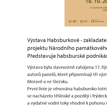
Výstava Habsburkové - zakladatel
projektu Národního památkového 
Představuje habsburské podnikání
Výstava byla slavnostně zahájena 17. ř
autorů panelů, které připomínají tři vý
Moravě a ve Slezsku.
První linie je věnována habsbursko-lotri
se nacházelo těšínské a později i frýdeck
a vydatné vodní toky vhodné k pohonu 