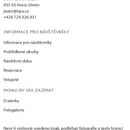
435 43 Horní Jiřetín
jezeri@npu.cz
+420 724 326 031
INFORMACE PRO NÁVŠTĚVNÍKY
Informace pro návštěvníky
Prohlídkové okruhy
Návštěvní doba
Rezervace
Vstupné
MOHLO BY VÁS ZAJÍMAT
O zámku
Fotogalerie
Není-li výslovně uvedeno jinak, podléhají fotografie a texty
licenci