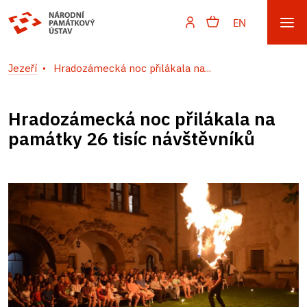
EN
Jezeří
Hradozámecká noc přilákala na...
Hradozámecká noc přilákala na
památky 26 tisíc návštěvníků