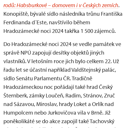
rodů: Habsburkové – domovem i v Českých zemích
.
Konopiště, bývalé sídlo následníka trůnu Františka
Ferdinanda d´Este, navštívilo během
Hradozámecké noci 2024 takřka 1 500 zájemců.
Do Hradozámecké noci 2024 se vedle památek ve
správě NPÚ zapojují desítky objektů jiných
vlastníků. V letošním roce jich bylo celkem 22. Už
řadu let se účastní například Valdštejnský palác,
sídlo Senátu Parlamentu ČR. Tradičně
Hradozámeckou noc pořádají také hrad Český
Šternberk, zámky Loučeň, Radim, Stránov, Zruč
nad Sázavou, Miroslav, hrady Loket a Orlík nad
Humpolcem nebo Jurkovičova vila v Brně. Již
poněkolikáté se do akce zapojil také Tachovský