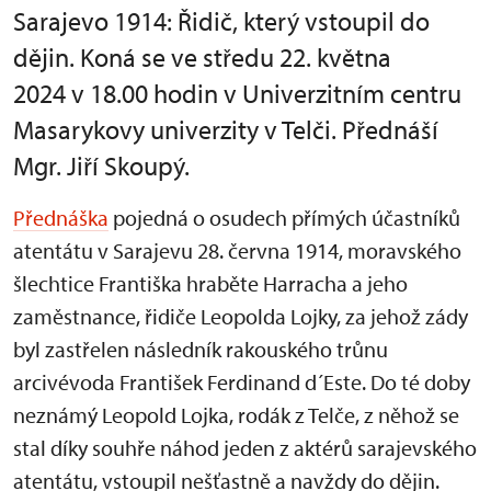
Sarajevo 1914: Řidič, který vstoupil do
dějin. Koná se ve středu 22. května
2024 v 18.00 hodin v Univerzitním centru
Masarykovy univerzity v Telči. Přednáší
Mgr. Jiří Skoupý.
Přednáška
pojedná o osudech přímých účastníků
atentátu v Sarajevu 28. června 1914, moravského
šlechtice Františka hraběte Harracha a jeho
zaměstnance, řidiče Leopolda Lojky, za jehož zády
byl zastřelen následník rakouského trůnu
arcivévoda František Ferdinand d´Este. Do té doby
neznámý Leopold Lojka, rodák z Telče, z něhož se
stal díky souhře náhod jeden z aktérů sarajevského
atentátu, vstoupil nešťastně a navždy do dějin.