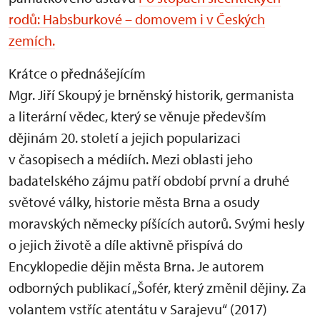
rodů: Habsburkové – domovem i v Českých
zemích.
Krátce o přednášejícím
Mgr. Jiří Skoupý je brněnský historik, germanista
a literární vědec, který se věnuje především
dějinám 20. století a jejich popularizaci
v časopisech a médiích. Mezi oblasti jeho
badatelského zájmu patří období první a druhé
světové války, historie města Brna a osudy
moravských německy píšících autorů. Svými hesly
o jejich životě a díle aktivně přispívá do
Encyklopedie dějin města Brna. Je autorem
odborných publikací „Šofér, který změnil dějiny. Za
volantem vstříc atentátu v Sarajevu“ (2017)