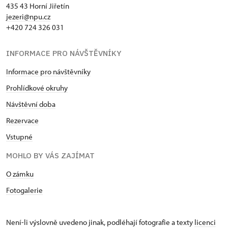
435 43 Horní Jiřetín
jezeri@npu.cz
+420 724 326 031
INFORMACE PRO NÁVŠTĚVNÍKY
Informace pro návštěvníky
Prohlídkové okruhy
Návštěvní doba
Rezervace
Vstupné
MOHLO BY VÁS ZAJÍMAT
O zámku
Fotogalerie
Není-li výslovně uvedeno jinak, podléhají fotografie a texty
licenci