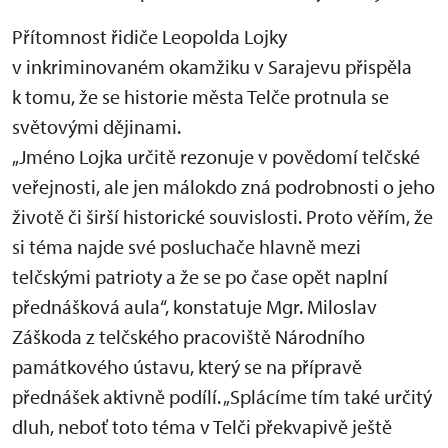
Přítomnost řidiče Leopolda Lojky
v inkriminovaném okamžiku v Sarajevu přispěla
k tomu, že se historie města Telče protnula se
světovými dějinami.
„Jméno Lojka určitě rezonuje v povědomí telčské
veřejnosti, ale jen málokdo zná podrobnosti o jeho
životě či širší historické souvislosti. Proto věřím, že
si téma najde své posluchače hlavně mezi
telčskými patrioty a že se po čase opět naplní
přednášková aula“, konstatuje Mgr. Miloslav
Záškoda z telčského pracoviště Národního
památkového ústavu, který se na přípravě
přednášek aktivně podílí. „Splácíme tím také určitý
dluh, neboť toto téma v Telči překvapivě ještě