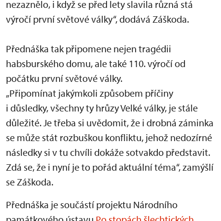
nezaznělo, i když se před lety slavila různá stá
výročí první světové války“, dodává Záškoda.
Přednáška tak připomene nejen tragédii
habsburského domu, ale také 110. výročí od
počátku první světové války.
„Připomínat jakýmkoli způsobem příčiny
i důsledky, všechny ty hrůzy Velké války, je stále
důležité. Je třeba si uvědomit, že i drobná záminka
se může stát rozbuškou konfliktu, jehož nedozírné
následky si v tu chvíli dokáže sotvakdo představit.
Zdá se, že i nyní je to pořád aktuální téma“, zamýšlí
se Záškoda.
Přednáška je součástí projektu Národního
památkového ústavu
Po stopách šlechtických