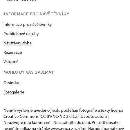
INFORMACE PRO NÁVŠTĚVNÍKY
Informace pro návštěvníky
Prohlídkové okruhy
Návštěvní doba
Rezervace
Vstupné
MOHLO BY VÁS ZAJÍMAT
O zámku
Fotogalerie
Není-li výslovně uvedeno jinak, podléhají fotografie a texty
licenci
Creative Commons
(CC BY-NC-ND 3.0 CZ) (Uveďte autora |
Neužívejte dílo komerčně | Nezasahujte do díla). Při užití obsahu
uvádějte odkaz na stránky www.npu.cz a „zdroj: Národní památkový