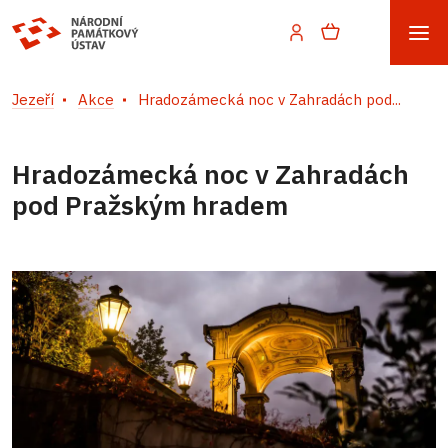
Jezeří
Akce
Hradozámecká noc v Zahradách pod...
Hradozámecká noc v Zahradách
pod Pražským hradem