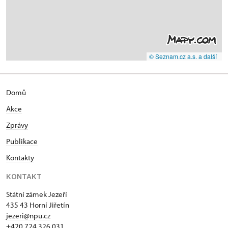
© Seznam.cz a.s. a další
Domů
Akce
Zprávy
Publikace
Kontakty
KONTAKT
Státní zámek Jezeří
435 43 Horní Jiřetín
jezeri@npu.cz
+420 724 326 031