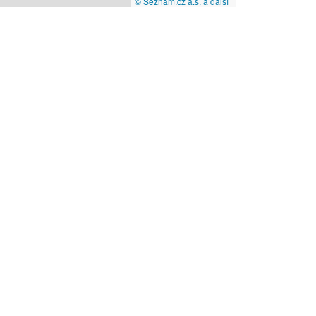
© Seznam.cz a.s. a další