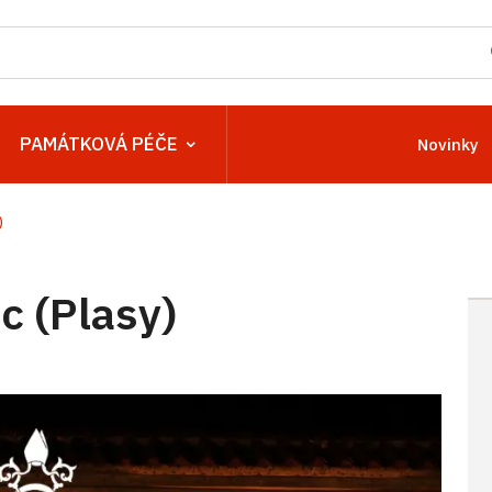
PAMÁTKOVÁ PÉČE
Novinky
)
 (Plasy)