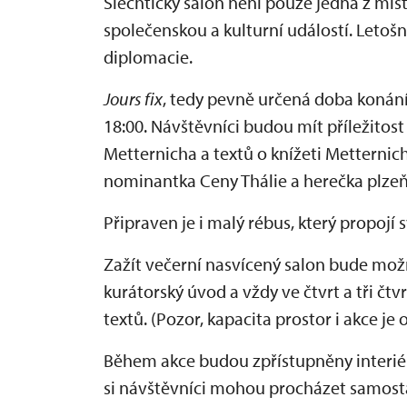
Šlechtický salon není pouze jedna z mís
společenskou a kulturní událostí. Letoš
diplomacie.
Jours fix
, tedy pevně určená doba konání
18:00. Návštěvníci budou mít příležitost
Metternicha a textů o knížeti Metternic
nominantka Ceny Thálie a herečka plzeň
Připraven je i malý rébus, který propojí 
Zažít večerní nasvícený salon bude mož
kurátorský úvod a vždy ve čtvrt a tři č
textů. (Pozor, kapacita prostor i akce je
Během akce budou zpřístupněny interié
si návštěvníci mohou procházet samos