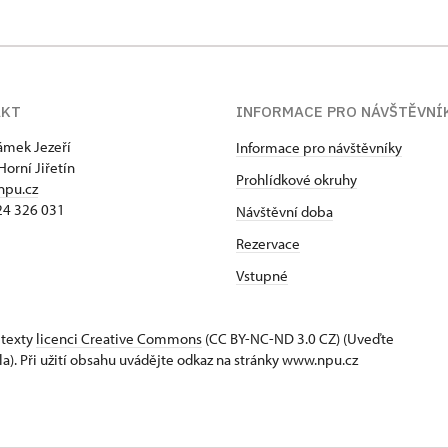
AKT
INFORMACE PRO NÁVŠTĚVNÍ
zámek Jezeří
Informace pro návštěvníky
Horní Jiřetín
Prohlídkové okruhy
npu.cz
24 326 031
Návštěvní doba
Rezervace
Vstupné
 texty
licenci Creative Commons
(CC BY-NC-ND 3.0 CZ) (Uveďte
la). Při užití obsahu uvádějte odkaz na stránky www.npu.cz