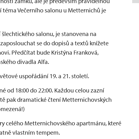
tností zámku, ale je především pravidelnou
ní téma Večerního salonu u Metternichů je
 šlechtického salonu, je stanovena na
 zaposlouchat se do dopisů a textů knížete
hovi. Předčítat bude Kristýna Franková,
ského divadla Alfa.
světové uspořádání 19. a 21. století.
né od 18:00 do 22:00. Každou celou zazní
tvrtě pak dramatické čtení Metternichovských
 omezená!)
ry celého Metternichovského apartmánu, které
tatně vlastním tempem.