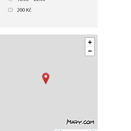
200 Kč
+
−