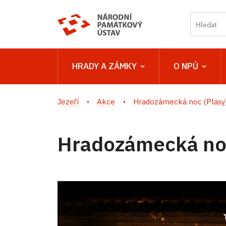
HRADY A ZÁMKY
O NPÚ
Jezeří
Akce
Hradozámecká noc (Plasy
Hradozámecká noc