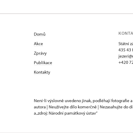
KONT
Domů
Akce
Státní 
435 43 
Zprávy
jezeri@
+420 7
Publikace
Kontakty
Není-li výslovně uvedeno jinak, podléhají fotografie a
autora | Neužívejte dílo komerčně | Nezasahujte do dí
a „zdroj: Národní památkový ústav“