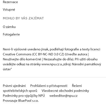
Rezervace
Vstupné
MOHLO BY VÁS ZAJÍMAT
O zámku
Fotogalerie
Není-li výslovně uvedeno jinak, podléhají fotografie a texty
licenci
Creative Commons
(CC BY-NC-ND 3.0 CZ) (Uveďte autora |
Neužívejte dílo komerčně | Nezasahujte do díla). Při užití obsahu
uvádějte odkaz na stránky www.npu.cz a „zdroj: Národní památkový
ústav“
Právní ujednání
Prohlášení o přístupnosti
Řešení
spotřebitelských sporů
Všeobecné obchodní podmínky
Podmínky pro výpůjčky NPÚ
webeditor@npu.cz
Provozuje BluePool s.r.o.