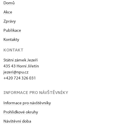
Domů
Akce
Zprávy
Publikace
Kontakty
KONTAKT
Státní zámek Jezeří
435 43 Horní Jiřetín
jezeri@npu.cz
+420 724 326 031
INFORMACE PRO NÁVŠTĚVNÍKY
Informace pro návštěvníky
Prohlídkové okruhy
Návštěvní doba