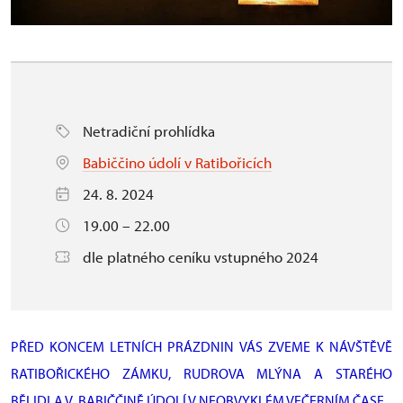
Netradiční prohlídka
Babiččino údolí v Ratibořicích
24. 8. 2024
19.00 – 22.00
dle platného ceníku vstupného 2024
PŘED KONCEM LETNÍCH PRÁZDNIN VÁS ZVEME K NÁVŠTĚVĚ
RATIBOŘICKÉHO ZÁMKU, RUDROVA MLÝNA A STARÉHO
BĚLIDLA V BABIČČINĚ ÚDOLÍ V NEOBVYKLÉM VEČERNÍM ČASE.