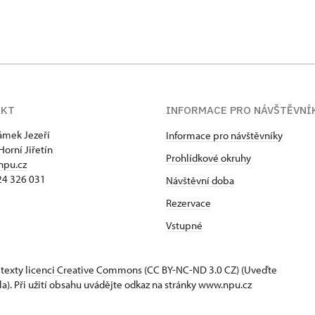
AKT
INFORMACE PRO NÁVŠTĚVNÍ
zámek Jezeří
Informace pro návštěvníky
Horní Jiřetín
Prohlídkové okruhy
npu.cz
24 326 031
Návštěvní doba
Rezervace
Vstupné
 texty
licenci Creative Commons
(CC BY-NC-ND 3.0 CZ) (Uveďte
la). Při užití obsahu uvádějte odkaz na stránky www.npu.cz