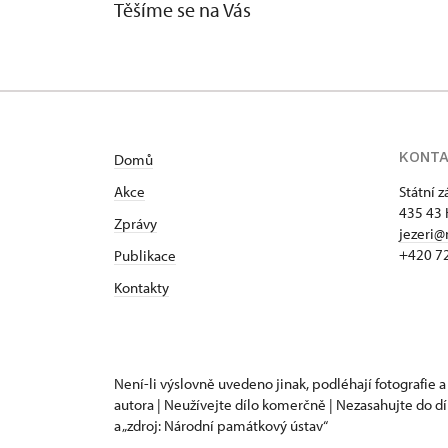
Těšíme se na Vás
KONT
Domů
Akce
Státní 
435 43 
Zprávy
jezeri@
+420 7
Publikace
Kontakty
Není-li výslovně uvedeno jinak, podléhají fotografie a
autora | Neužívejte dílo komerčně | Nezasahujte do dí
a „zdroj: Národní památkový ústav“