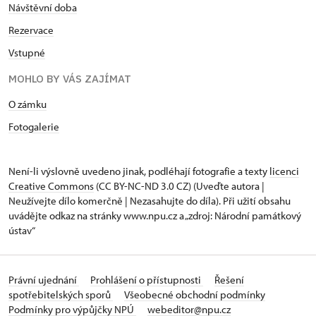
Návštěvní doba
Rezervace
Vstupné
MOHLO BY VÁS ZAJÍMAT
O zámku
Fotogalerie
Není-li výslovně uvedeno jinak, podléhají fotografie a texty
licenci
Creative Commons
(CC BY-NC-ND 3.0 CZ) (Uveďte autora |
Neužívejte dílo komerčně | Nezasahujte do díla). Při užití obsahu
uvádějte odkaz na stránky www.npu.cz a „zdroj: Národní památkový
ústav“
Právní ujednání
Prohlášení o přístupnosti
Řešení
spotřebitelských sporů
Všeobecné obchodní podmínky
Podmínky pro výpůjčky NPÚ
webeditor@npu.cz